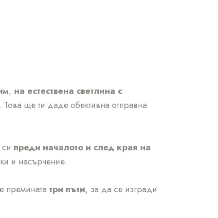
им
,
на естествена светлина с
в. Това ще ти даде обективна отправна
е си
преди началото и след края на
ки и насърчение.
де премината
три пъти
, за да се изгради