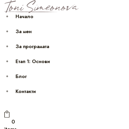
Начало
За мен
За програмата
Етап 1: Основи
Блог
Контакти
0