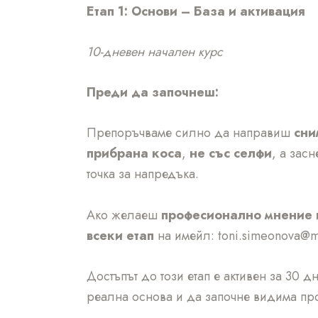
Етап 1: Основи – База и активация
10-дневен начален курс
Преди да започнеш:
Препоръчваме силно да направиш
сни
прибрана коса
,
не със селфи
, а зас
точка за напредъка.
Ако желаеш
професионално мнение 
всеки етап
на имейл: toni.simeonova@m
Достъпът до този етап е активен за 30 
реална основа и да започне видима пр