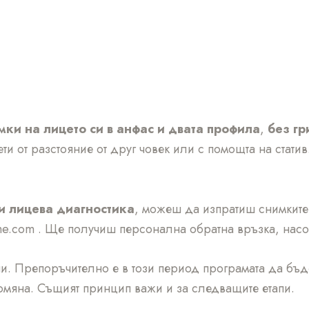
мки на лицето си в анфас и двата профила
,
без гр
нети от разстояние от друг човек или с помощта на стати
и лицева диагностика
, можеш да изпратиш снимкит
e.com . Ще получиш персонална обратна връзка, насо
дни. Препоръчително е в този период програмата да бъ
омяна. Същият принцип важи и за следващите етапи.