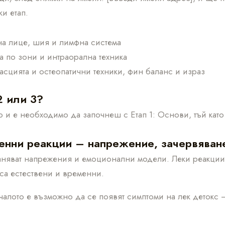
и етап.
на лице, шия и лимфна система
а по зони и интраорална техника
асцията и остеопатични техники, фин баланс и израз
2 или 3?
 и е необходимо да започнеш с Етап 1: Основи, тъй като 
енни реакции – напрежение, зачервяван
аняват напрежения и емоционални модели. Леки реакции к
а естествени и временни.
чалото е възможно да се появят симптоми на лек детокс 