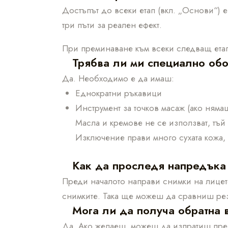
Достъпът до всеки етап (вкл. „Основи“) 
три пъти за реален ефект.
При преминаване към всеки следващ етап
Трябва ли ми специално об
Да. Необходимо е да имаш:
Еднократни ръкавици
Инструмент за точков масаж (ако няма
Масла и кремове не се използват, тъй 
Изключение прави много сухата кожа,
Как да проследя напредъка
Преди началото направи снимки на лицето
снимките. Така ще можеш да сравниш рез
Мога ли да получа обратна 
Да. Ако желаеш, можеш да изпратиш пре