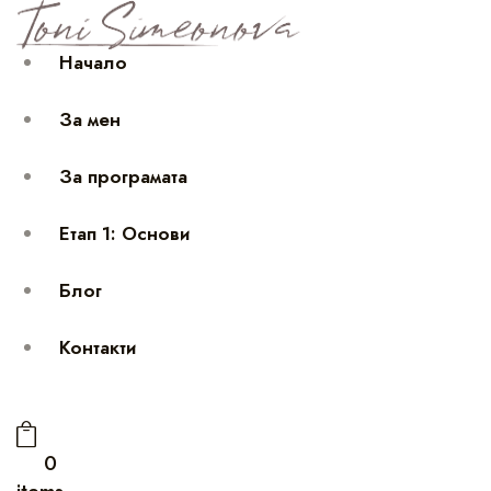
Начало
За мен
За програмата
Етап 1: Основи
Блог
Контакти
0