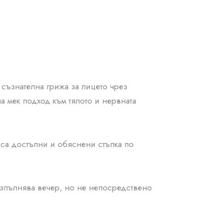
 съзнателна грижа за лицето чрез
а мек подход към тялото и нервната
са достъпни и обяснени стъпка по
 изпълнява вечер, но не непосредствено