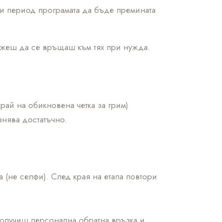
ози период програмата да бъде премината
можеш да се връщаш към тях при нужда.
рай на обикновена четка за грим)
знява достатъчно.
 (не селфи). След края на етапа повтори
олучиш персонална обратна връзка и