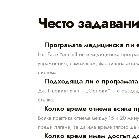
Често задаван
Програмата медицинска ли 
Не. Face Yourself не е медицинска програ
упражнения, самомасаж, фасциална актива
система.
Подходяща ли е програмата
Да. Първият етап – „Основи“ – е създад
стъпка.
Колко време отнема всяка п
Всяка практика отнема между 15 и 20 мин
преди лягане, за да има време тялото да 
Колко време имам достъп д