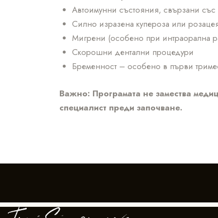
Автоимунни състояния, свързани със 
Силно изразена купероза или розаце
Мигрени (особено при интраорална р
Скорошни дентални процедури
Бременност – особено в първи тримес
Важно: Програмата не замества медиц
специалист преди започване.