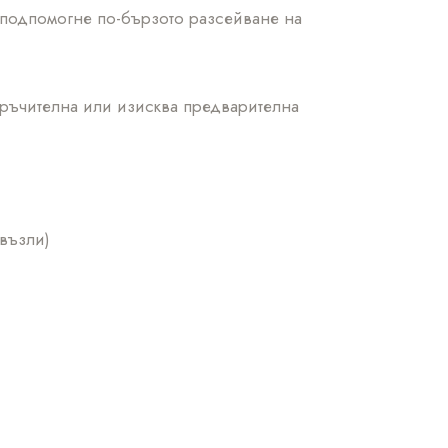
 подпомогне по-бързото разсейване на
оръчителна или изисква предварителна
 възли)