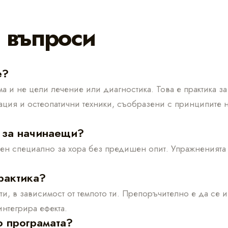
и въпроси
е?
ма и не цели лечение или диагностика. Това е практика за
ция и остеопатични техники, съобразени с принципите н
 за начинаещи?
ен специално за хора без предишен опит. Упражненията 
рактика?
ути, в зависимост от темпото ти. Препоръчително е да се
интегрира ефекта.
о програмата?