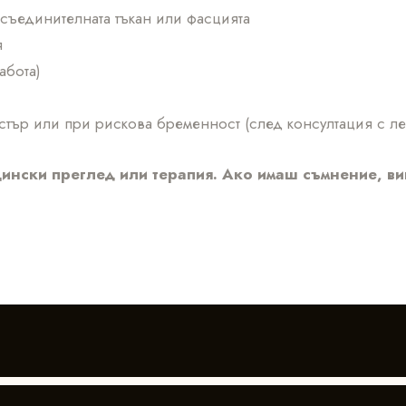
съединителната тъкан или фасцията
я
абота)
тър или при рискова бременност (след консултация с ле
ински преглед или терапия. Ако имаш съмнение, ви