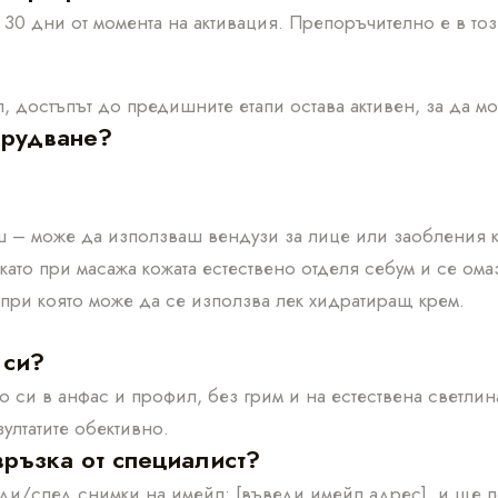
е 30 дни от момента на активация. Препоръчително е в т
, достъпът до предишните етапи остава активен, за да 
орудване?
ш – може да използваш вендузи за лице или заобления к
като при масажа кожата естествено отделя себум и се ома
 при която може да се използва лек хидратиращ крем.
 си?
 си в анфас и профил, без грим и на естествена светлина
ултатите обективно.
връзка от специалист?
ди/след снимки на имейл: [въведи имейл адрес], и ще п