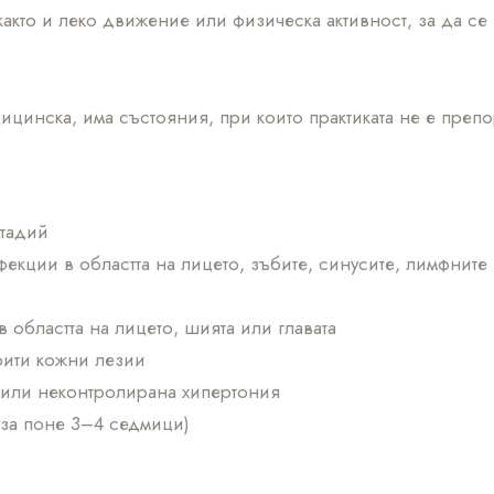
акто и леко движение или физическа активност, за да се
ицинска, има състояния, при които практиката не е преп
стадий
екции в областта на лицето, зъбите, синусите, лимфните
областта на лицето, шията или главата
рити кожни лезии
или неконтролирана хипертония
за поне 3–4 седмици)