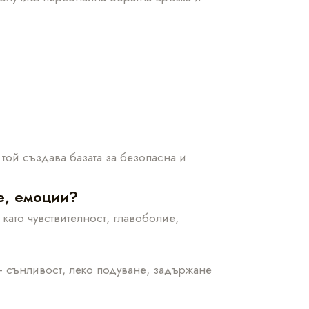
той създава базата за безопасна и
е, емоции?
ато чувствителност, главоболие,
– сънливост, леко подуване, задържане