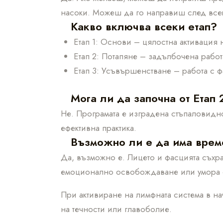
насоки. Можеш да го направиш след всек
Какво включва всеки етап?
Етап 1: Основи – цялостна активация 
Етап 2: Потапяне – задълбочена работ
Етап 3: Усъвършенстване – работа с ф
Мога ли да започна от Етап 
Не. Програмата е изградена стъпаловидно
ефективна практика.
Възможно ли е да има врем
Да, възможно е. Лицето и фасцията съхр
емоционално освобождаване или умора с
При активиране на лимфната система в на
на течности или главоболие.