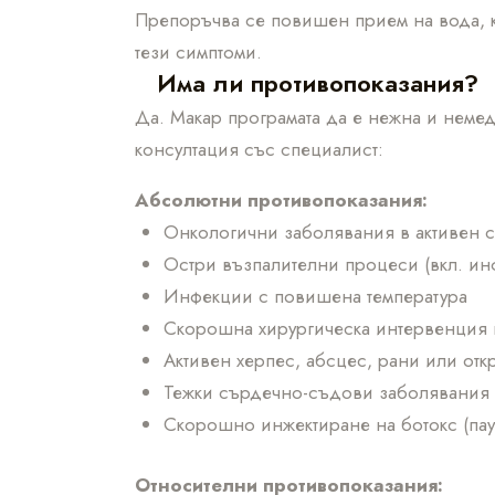
Препоръчва се повишен прием на вода, к
тези симптоми.
Има ли противопоказания?
Да. Макар програмата да е нежна и немед
консултация със специалист:
Абсолютни противопоказания:
Онкологични заболявания в активен 
Остри възпалителни процеси (вкл. инф
Инфекции с повишена температура
Скорошна хирургическа интервенция в 
Активен херпес, абсцес, рани или отк
Тежки сърдечно-съдови заболявания 
Скорошно инжектиране на ботокс (пау
Относителни противопоказания: