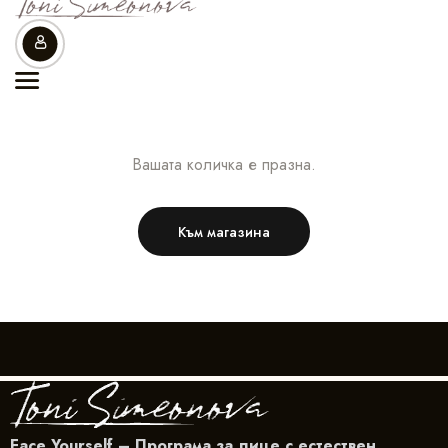
Вашата количка е празна.
Към магазина
Face Yourself – Програма за лице с естествен